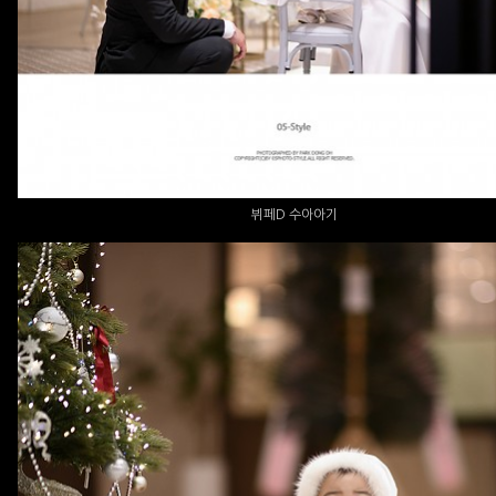
뷔페D 수아아기