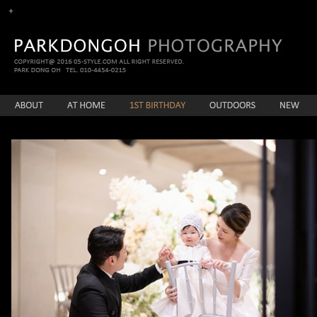
뷔페D 수아아기