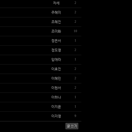
차세
2
주혜미
2
조혜진
2
조미화
10
정은서
1
정도영
2
임애라
1
이효진
2
이혜민
2
이현서
2
이하나
1
이지윤
1
이지영
9