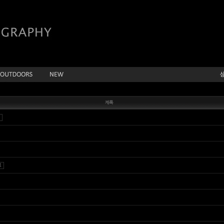
제목
1
1