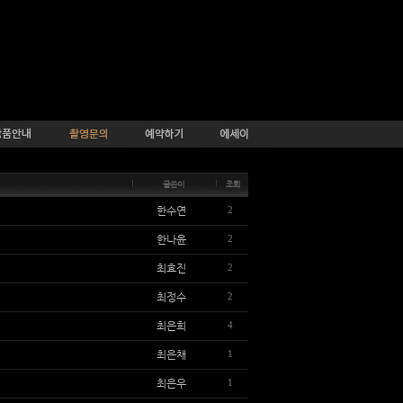
글쓴이
조회
한수연
2
한나윤
2
최효진
2
최정수
2
최은희
4
최은채
1
최은우
1