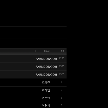
글쓴이
조회
1292
2575
2585
조혜진
2
이혜민
2
이수빈
3
이현서
2