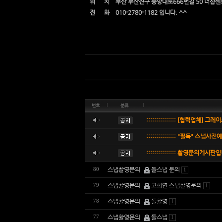
위 치 부산 부산진구 중앙대로666번길 50 더샵
전 화 010-2780-1182 입니다. ^^
번호
분류
::::::::::::::: [협력업체] 그레이
::::::::::::::: "필독" 스냅사진
::::::::::::::: 촬영문의게시판입니다 
스냅촬영문의
돌스냅 문의
80
1
스냅촬영문의
고희연 스냅촬영문의
79
1
스냅촬영문의
돌촬영
78
1
스냅촬영문의
돌스냅
77
1