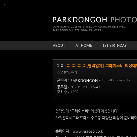
::::::::::::::: [협력업체] 그레이스비 의상대여 :::
제목 :
스냅촬영문의
글쓴이 :
*
http://05photo.co.kr
등록일 : 2020-11-13 15:47
조회수 : 1292
협력업체
"그레이스비"
의상대여샵입니다.
가족한복세트와 드레스 수트등 다양한 의상이 준비되어
홈페이지
www.graceb.co.kr