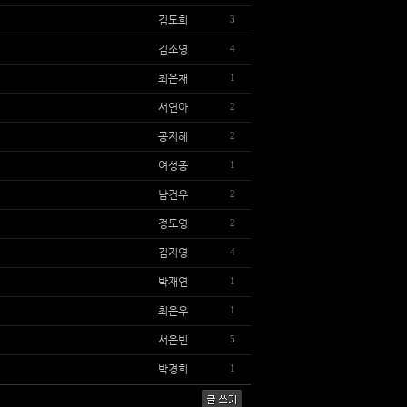
김도희
3
김소영
4
최은채
1
서연아
2
공지혜
2
여성종
1
남건우
2
정도영
2
김지영
4
박재연
1
최은우
1
서은빈
5
박경희
1