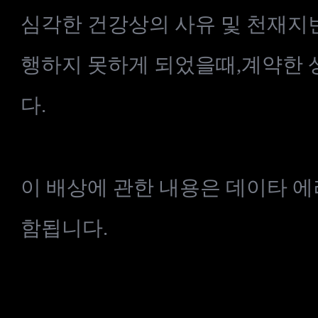
심각한
건강상의
사유
및
천재지
행하지
못하게
되었을때
,
계약한
다
.
이
배상에
관한
내용은
데이타
에
함됩니다
.