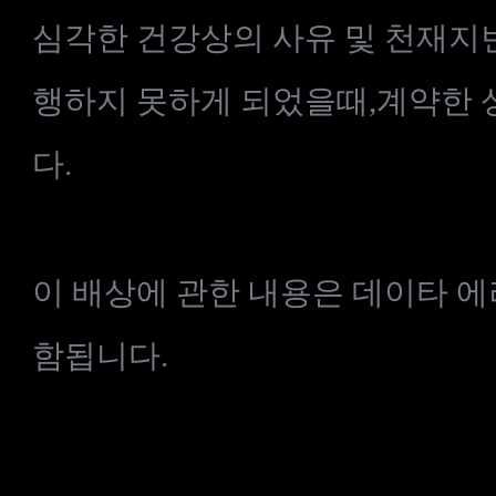
심각한
건강상의
사유
및
천재지
행하지
못하게
되었을때
,
계약한
다
.
이
배상에
관한
내용은
데이타
에
함됩니다
.