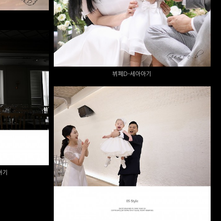
뷔페D-세아아기
시우아기
클레이디뷔페 돌스냅 -리안아기
아기