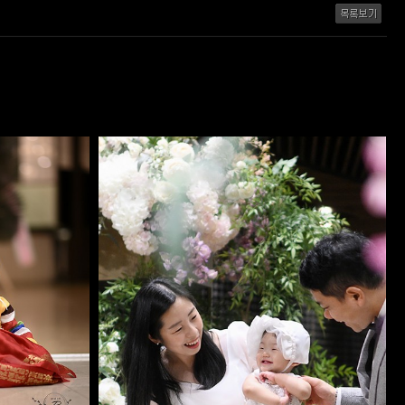
뷔페D-세아아기