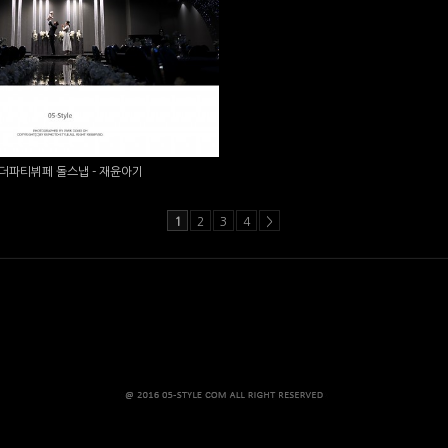
티뷔페 돌스냅 - 재윤아기
더파티뷔페 돌스냅 - 재윤아기
1
2
3
4
>