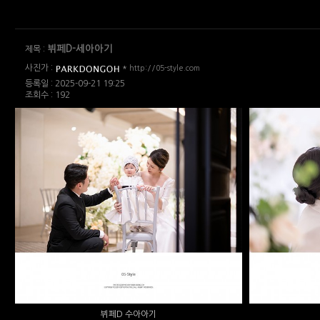
뷔페D-세아아기
제목 :
사진가 :
*
http://05-style.com
등록일 : 2025-09-21 19:25
조회수 : 192
뷔페D 수아아기
뷔페D 수아아기