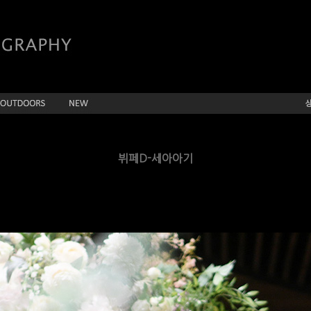
뷔페D-세아아기