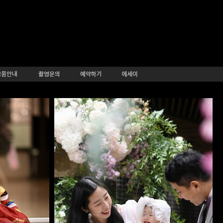
뷔페D-세아아기