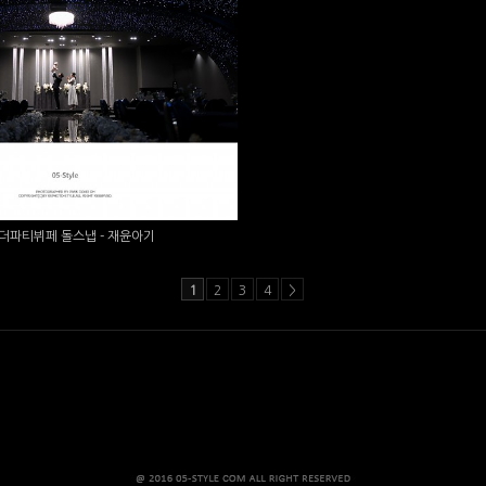
티뷔페 돌스냅 - 재윤아기
더파티뷔페 돌스냅 - 재윤아기
1
2
3
4
>