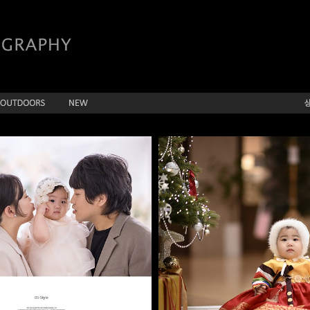
뷔페D 나은아기
더스타 - 유이아이