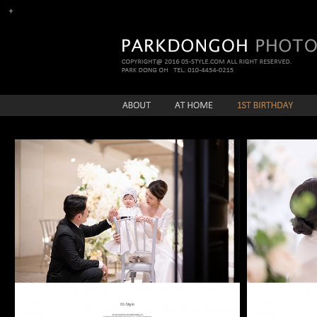
뷔페D 수아아기