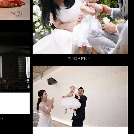
뷔페D-세아아기
시우아기
클레이디뷔페 돌스냅 -리안아기
아기